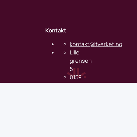
Kontakt
kontakt@itverket.no
Lille
grensen
5
0159
Oslo
Informasjon
Åpenhetsloven
Linkedin