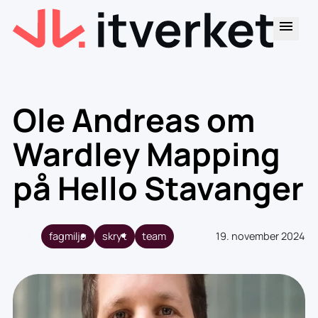
Ole Andreas om
Wardley Mapping
på Hello Stavanger
fagmiljø
skryt
team
19. november 2024